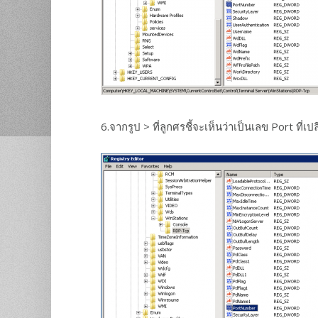
6.จากรูป > ที่ลูกศรชี้จะเห็นว่าเป็นเลข Port ที่เป