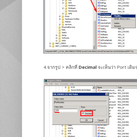
4.จากรูป > คลิกที่
Decimal
จะเห็นว่า Port เดิม