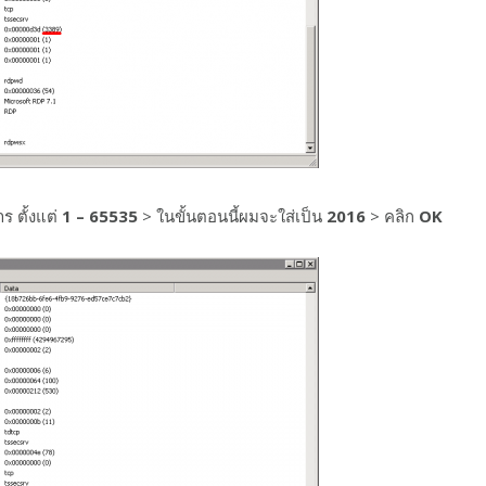
ร ตั้งแต่
1 – 65535
> ในขั้นตอนนี้ผมจะใส่เป็น
2016
> คลิก
OK