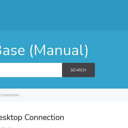
ase (Manual)
SEARCH
p Connection
Desktop Connection