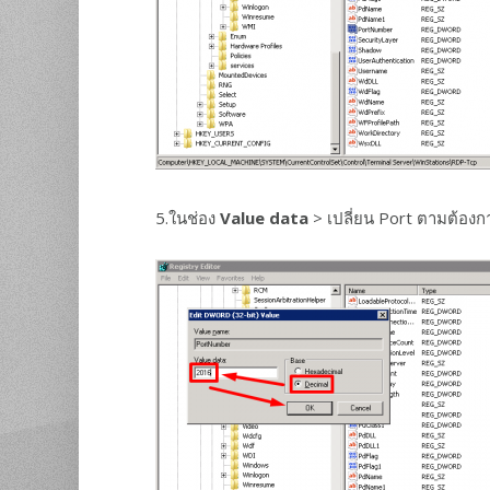
5.ในช่อง
Value data
> เปลี่ยน Port ตามต้องกา