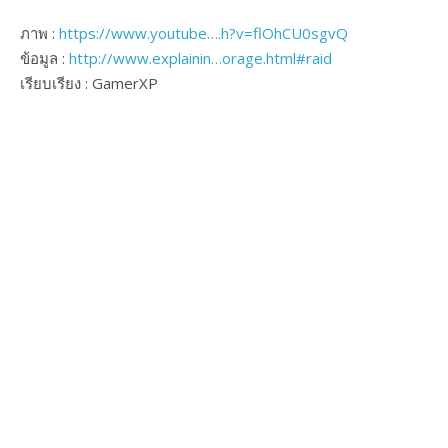
ภาพ :
https://www.youtube….h?v=flOhCU0sgvQ
ข้อมูล :
http://www.explainin…orage.html#raid
เรียบเรียง : GamerXP