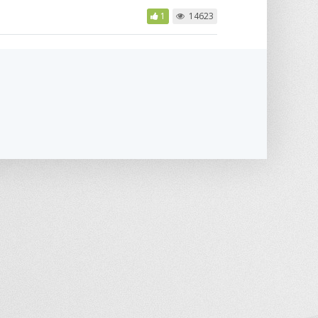
1
14623