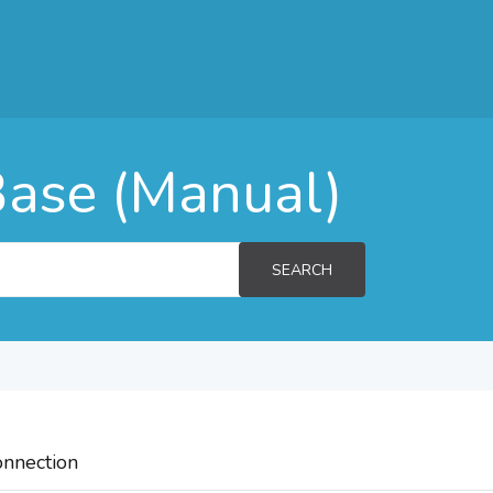
ase (Manual)
SEARCH
onnection