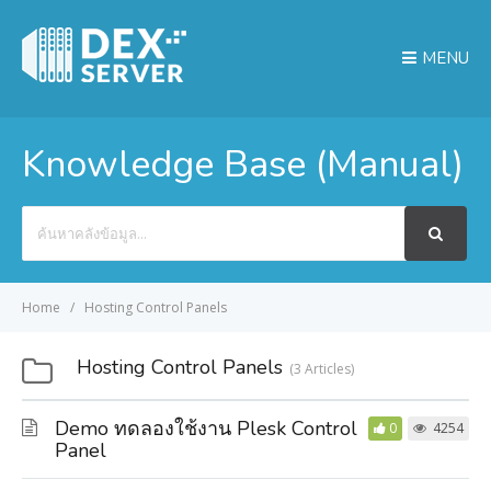
MENU
Knowledge Base (Manual)
Search
For
Home
Hosting Control Panels
Hosting Control Panels
3 Articles
Demo ทดลองใช้งาน Plesk Control
0
4254
Panel